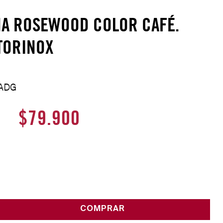
NA ROSEWOOD COLOR CAFÉ.
CTORINOX
RADG
$
79
.
900
COMPRAR