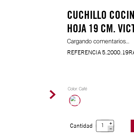
CUCHILLO COCI
HOJA 19 CM. VI
Cargando comentarios…
REFERENCIA
5.2000.19
Color
:
Café
＋
Cantidad
－