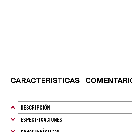
CARACTERISTICAS
COMENTARI
DESCRIPCIÓN
ESPECIFICACIONES
Cuchillo para uso general con mango de madera. Los cuc
su diseño equilibrado, usarlos es un placer, corten lo q
CARACTERÍSTICAS