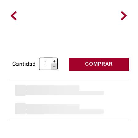
＋
Cantidad
COMPRAR
－