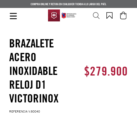
COMPRA ONLINE Y RETIRA EN CUALQUIER TIENDA A LO LARGO DEL PAÍS.
BRAZALETE
ACERO
$
279
.
900
INOXIDABLE
RELOJ D1
VICTORINOX
REFERENCIA
V.60040