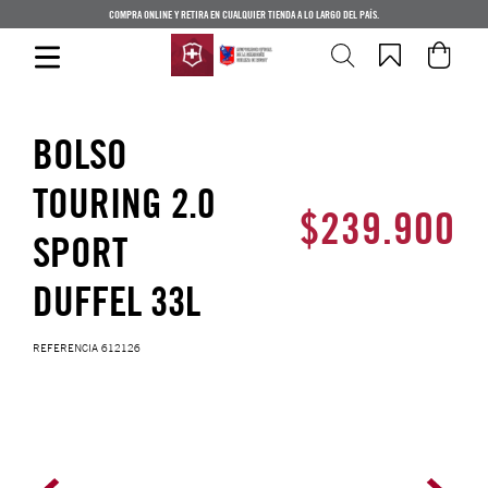
COMPRA ONLINE Y RETIRA EN CUALQUIER TIENDA A LO LARGO DEL PAÍS.
BOLSO
TOURING 2.0
$
239
.
900
SPORT
DUFFEL 33L
REFERENCIA
612126