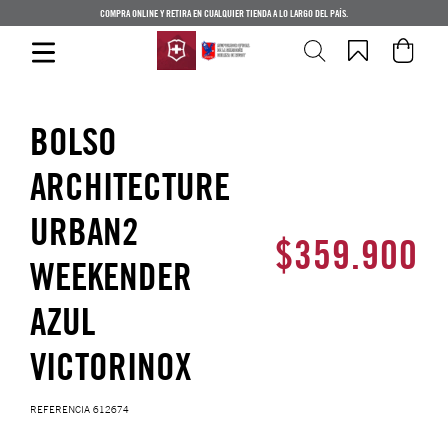
COMPRA ONLINE Y RETIRA EN CUALQUIER TIENDA A LO LARGO DEL PAÍS.
BOLSO
ARCHITECTURE
URBAN2
$
359
.
900
WEEKENDER
AZUL
VICTORINOX
REFERENCIA
612674