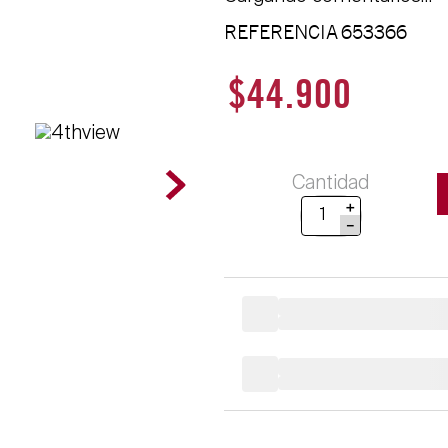
REFERENCIA
653366
$
44
.
900
Cantidad
＋
－