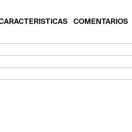
CARACTERISTICAS
COMENTARIOS
n: ranuras para seis tarjetas y una ventana transparente para 
iéster
isex
e natural. No cubre uso inapropiado, daños estéticos, incidenta
vel Essentials