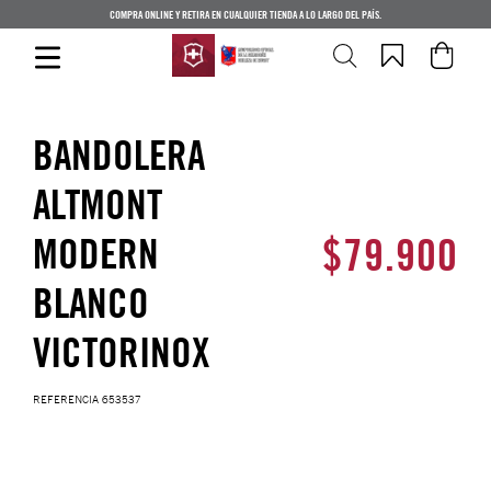
COMPRA ONLINE Y RETIRA EN CUALQUIER TIENDA A LO LARGO DEL PAÍS.
BANDOLERA
ALTMONT
$
79
.
900
MODERN
BLANCO
VICTORINOX
REFERENCIA
653537